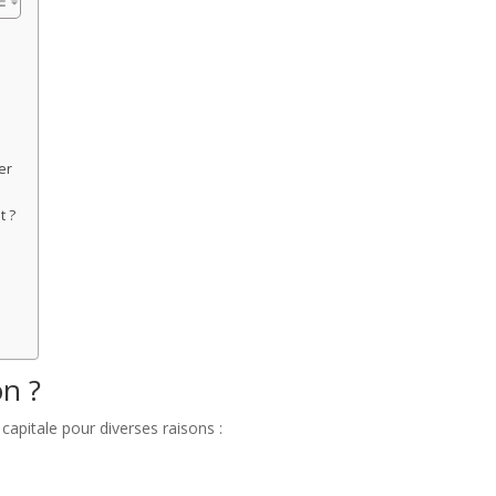
er
t ?
n ?
apitale pour diverses raisons :