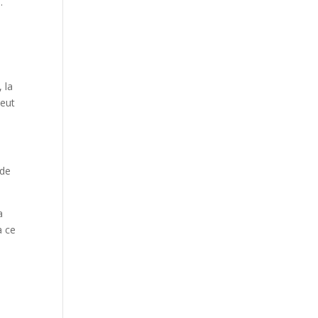
.
 la
peut
 de
a
à ce