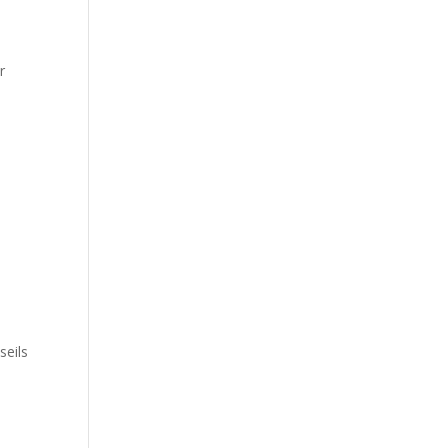
r
seils