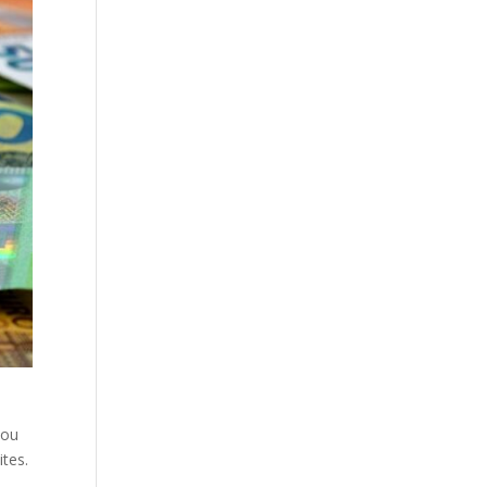
 ou
ites.