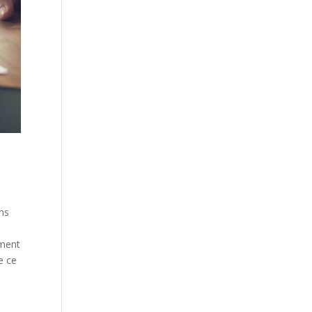
ans
ement
e ce
,