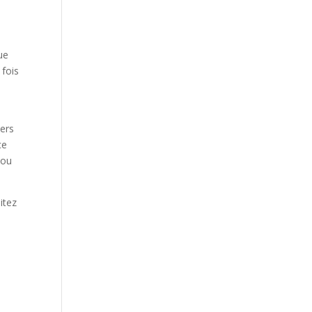
ue
 fois
vers
ce
 ou
itez