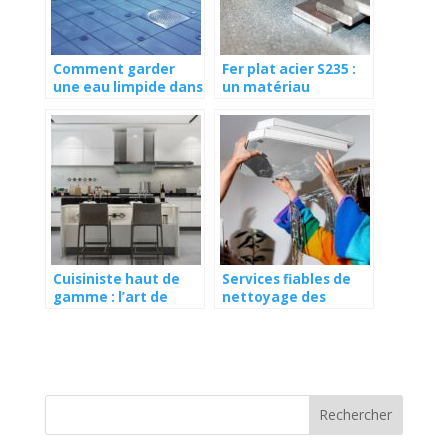
Comment garder
Fer plat acier S235 :
une eau limpide dans
un matériau
un spa ?
polyvalent pour vos
projets de
construction et
d’aménagement
Cuisiniste haut de
Services fiables de
gamme : l’art de
nettoyage des
créer des espaces
conduits d’air à Playa
culinaires
Del Rey sur lesquels
exceptionnels !
vous pouvez
compter