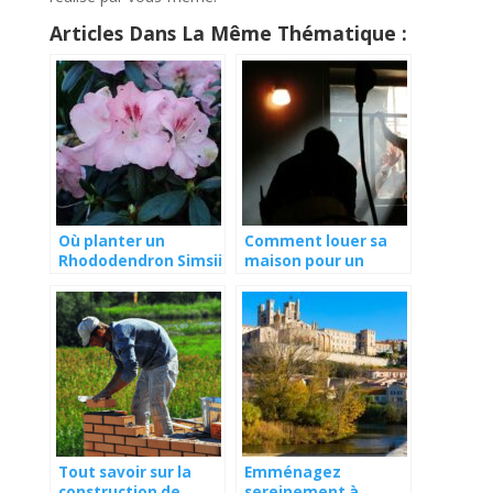
Articles Dans La Même Thématique :
Où planter un
Comment louer sa
Rhododendron Simsii
maison pour un
?
tournage ?
Tout savoir sur la
Emménagez
construction de
sereinement à