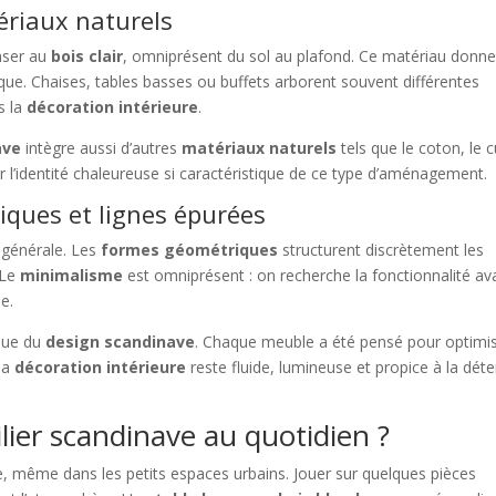
ériaux naturels
nser au
bois clair
, omniprésent du sol au plafond. Ce matériau donne
que. Chaises, tables basses ou buffets arborent souvent différentes
s la
décoration intérieure
.
ave
intègre aussi d’autres
matériaux naturels
tels que le coton, le c
r l’identité chaleureuse si caractéristique de ce type d’aménagement.
ques et lignes épurées
 générale. Les
formes géométriques
structurent discrètement les
 Le
minimalisme
est omniprésent : on recherche la fonctionnalité av
e.
ique du
design scandinave
. Chaque meuble a été pensé pour optimi
 la
décoration intérieure
reste fluide, lumineuse et propice à la dét
ier scandinave au quotidien ?
e, même dans les petits espaces urbains. Jouer sur quelques pièces