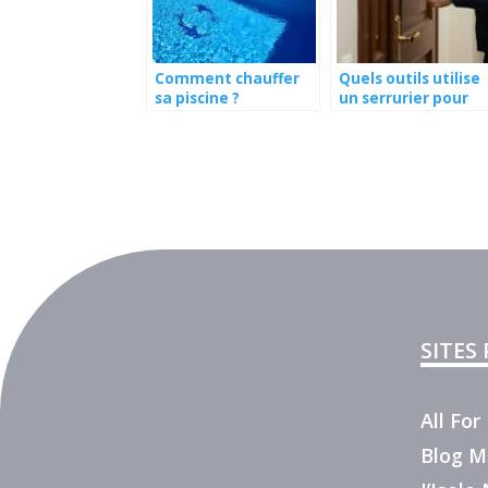
Comment chauffer
Quels outils utilise
sa piscine ?
un serrurier pour
ouvrir une porte sa
l’abîmer ?
SITES
All Fo
Blog M