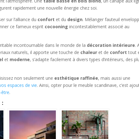
ment l’atmosphère. Une
table basse en bois blond
, un canapé aux li
gurent rapidement une nouvelle énergie chez soi.
ser sur l’alliance du
confort
et du
design
. Mélanger fauteuil envelop
onner ce fameux esprit
cocooning
incontestablement associé au
itable incontournable dans le monde de la
décoration intérieure
.
riaux naturels, il apporte une touche de
chaleur
et de
confort
tout 
el
et
moderne
, s’adapte facilement à divers types d’intérieurs, des pl
oisissez non seulement une
esthétique raffinée
, mais aussi une
os espaces de vie
. Ainsi, opter pour le meuble scandinave, c’est ajou
-être
.
 :