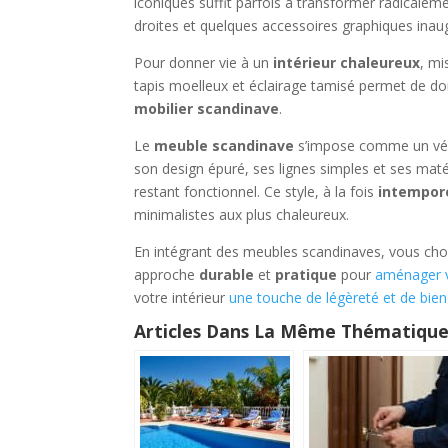
iconiques suffit parfois à transformer radicale
droites et quelques accessoires graphiques inau
Pour donner vie à un
intérieur chaleureux
, mi
tapis moelleux et éclairage tamisé permet de d
mobilier scandinave
.
Le
meuble scandinave
s’impose comme un vér
son design épuré, ses lignes simples et ses maté
restant fonctionnel. Ce style, à la fois
intempor
minimalistes aux plus chaleureux.
En intégrant des meubles scandinaves, vous ch
approche
durable
et
pratique
pour
aménager v
votre intérieur
une touche de légèreté et de bien
Articles Dans La Même Thématique