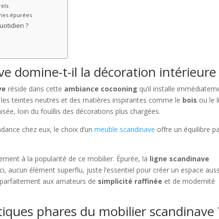
rels
gnes épurées
uotidien ?
e domine-t-il la décoration intérieure
ve
réside dans cette
ambiance cocooning
qu’il installe immédiatem
, les teintes neutres et des matières inspirantes comme le
bois
ou le l
isée, loin du fouillis des décorations plus chargées.
ndance chez eux, le choix d’un
meuble scandinave
offre un équilibre pa
ement à la popularité de ce mobilier. Épurée, la
ligne scandinave
Ici, aucun élément superflu, juste l’essentiel pour créer un espace auss
t parfaitement aux amateurs de
simplicité raffinée
et de modernité
stiques phares du mobilier scandinave 