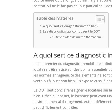
courte durée ou de longue durée, il n’y a aucune 
contrat. S’il ne le fait pas ce jour particulier, il do
Table des matières
A quoi sert ce diagnostic immobilier ?
Les diagnostics qui composent le DDT
Articles dans la même thématique :
A quoi sert ce diagnostic i
Le but premier du diagnostic immobilier est d’i
locataire d’être avisé sur des points essentiels 
les normes en vigueur. Si des éléments ne sont p
vente ou à louer son bien. Il s’expose aussi à de
Le DDT sert donc à renseigner le locataire sur l
bien. Grâce au dossier, le locataire peut avoir u
environnemental du logement. Autant d’éléments q
peut difficilement contrôler.