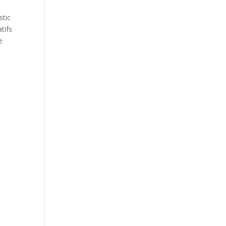
stic
tifs
e