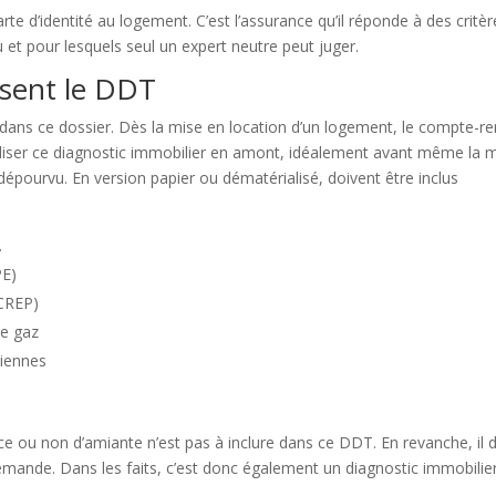
rte d’identité au logement. C’est l’assurance qu’il réponde à des critèr
u et pour lesquels seul un expert neutre peut juger.
osent le DDT
 dans ce dossier. Dès la mise en location d’un logement, le compte-r
éaliser ce diagnostic immobilier en amont, idéalement avant même la 
 dépourvu. En version papier ou dématérialisé, doivent être inclus
.
PE)
(CREP)
 de gaz
riennes
ence ou non d’amiante n’est pas à inclure dans ce DDT. En revanche, il d
e demande. Dans les faits, c’est donc également un diagnostic immobilie