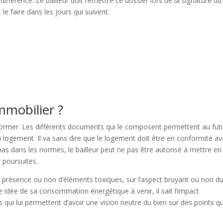
différence. Le bailleur doit remettre ce dossier lors de la signature du
it le faire dans les jours qui suivent.
mmobilier ?
nformer. Les différents documents qui le composent permettent au fut
du logement. Il va sans dire que le logement doit être en conformité a
as dans les normes, le bailleur peut ne pas être autorisé à mettre en
s poursuites.
a présence ou non d’éléments toxiques, sur l’aspect bruyant ou non d
ne idée de sa consommation énergétique à venir, il sait l’impact
ui lui permettent d’avoir une vision neutre du bien sur des points q