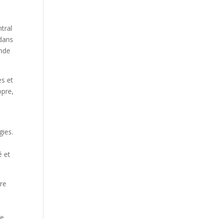
tral
 dans
onde
es et
opre,
gies.
é et
vre
ce