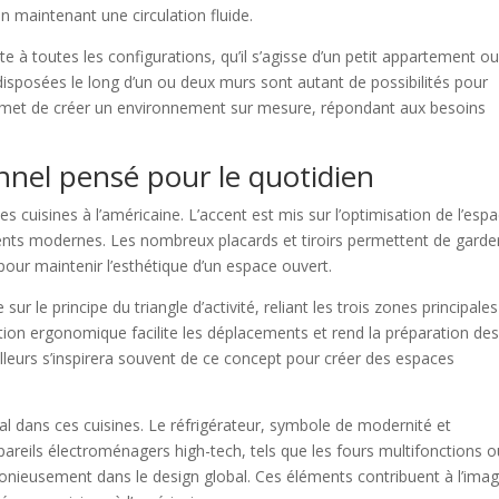
n maintenant une circulation fluide.
e à toutes les configurations, qu’il s’agisse d’un petit appartement o
disposées le long d’un ou deux murs sont autant de possibilités pour
 permet de créer un environnement sur mesure, répondant aux besoins
el pensé pour le quotidien
s cuisines à l’américaine. L’accent est mis sur l’optimisation de l’esp
ts modernes. Les nombreux placards et tiroirs permettent de garder
pour maintenir l’esthétique d’un espace ouvert.
ur le principe du triangle d’activité, reliant les trois zones principales 
position ergonomique facilite les déplacements et rend la préparation de
illeurs s’inspirera souvent de ce concept pour créer des espaces
 dans ces cuisines. Le réfrigérateur, symbole de modernité et
reils électroménagers high-tech, tels que les fours multifonctions o
monieusement dans le design global. Ces éléments contribuent à l’ima