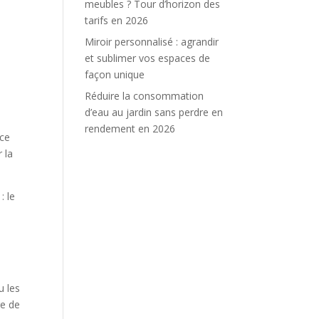
meubles ? Tour d’horizon des
tarifs en 2026
u
Miroir personnalisé : agrandir
et sublimer vos espaces de
façon unique
Réduire la consommation
d’eau au jardin sans perdre en
rendement en 2026
ace
 la
: le
s
u les
ge de