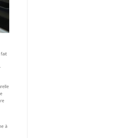
fait
r
relle
de
ère
ne à