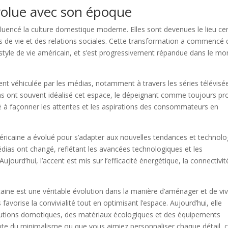
volue avec son époque
luencé la culture domestique moderne. Elles sont devenues le lieu cen
odes de vie et des relations sociales. Cette transformation a commencé
 style de vie américain, et s’est progressivement répandue dans le m
ment véhiculée par les médias, notamment à travers les séries télévisé
ns ont souvent idéalisé cet espace, le dépeignant comme toujours pr
bué à façonner les attentes et les aspirations des consommateurs en
américaine a évolué pour s’adapter aux nouvelles tendances et technolo
ias ont changé, reflétant les avancées technologiques et les
ourd’hui, l’accent est mis sur l’efficacité énergétique, la connectivit
icaine est une véritable évolution dans la manière d’aménager et de vi
favorise la convivialité tout en optimisant l’espace. Aujourd’hui, elle
lutions domotiques, des matériaux écologiques et des équipements
te du minimalisme ou que vous aimiez personnaliser chaque détail, 