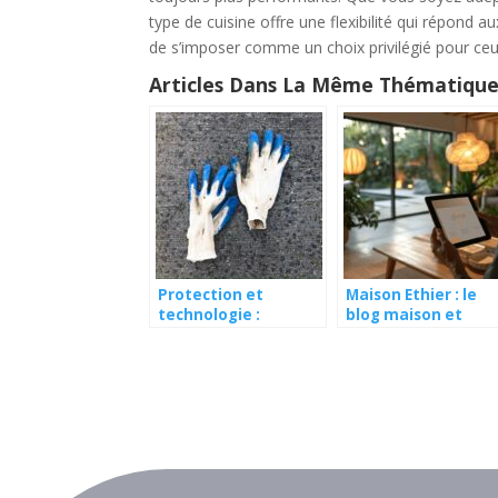
type de cuisine offre une flexibilité qui répond a
de s’imposer comme un choix privilégié pour ceux
Articles Dans La Même Thématique
Protection et
Maison Ethier : le
technologie :
blog maison et
l’évolution des gants
travaux
anti-coupures dans
l’industrie moderne