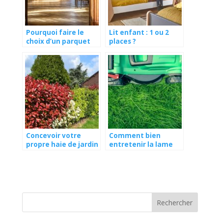
Pourquoi faire le
Lit enfant : 1 ou 2
choix d’un parquet
places ?
massif ?
Concevoir votre
Comment bien
propre haie de jardin
entretenir la lame
: nos idées pour vous
de sa tondeuse à
! | Cercll
gazon ?