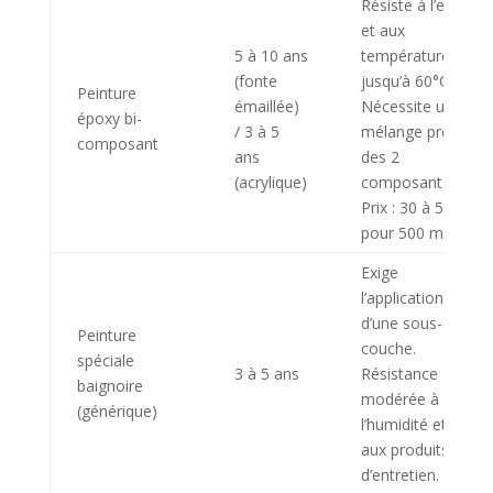
Résiste à l’eau
et aux
5 à 10 ans
températures
(fonte
jusqu’à 60°C.
Peinture
émaillée)
Nécessite un
époxy bi-
/ 3 à 5
mélange précis
composant
ans
des 2
(acrylique)
composants.
Prix : 30 à 50€
pour 500 ml.
Exige
l’application
d’une sous-
Peinture
couche.
spéciale
3 à 5 ans
Résistance
baignoire
modérée à
(générique)
l’humidité et
aux produits
d’entretien.