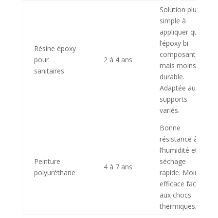
Solution plus
simple à
appliquer que
l’époxy bi-
Résine époxy
composant,
pour
2 à 4 ans
mais moins
sanitaires
durable.
Adaptée aux
supports
variés.
Bonne
résistance à
l’humidité et
Peinture
séchage
4 à 7 ans
polyuréthane
rapide. Moins
efficace face
aux chocs
thermiques.