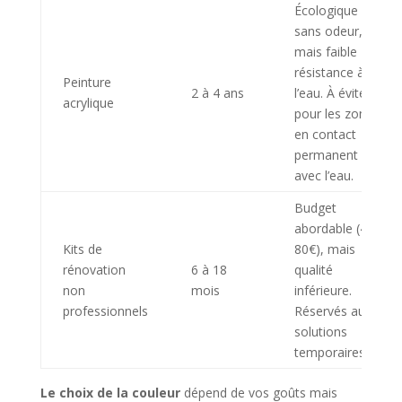
Écologique et
sans odeur,
mais faible
résistance à
Peinture
2 à 4 ans
l’eau. À éviter
acrylique
pour les zones
en contact
permanent
avec l’eau.
Budget
abordable (40-
Kits de
80€), mais
rénovation
6 à 18
qualité
non
mois
inférieure.
professionnels
Réservés aux
solutions
temporaires.
Le choix de la couleur
dépend de vos goûts mais