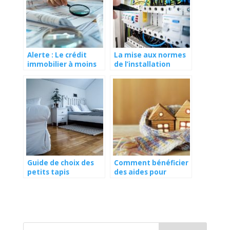
Alerte : Le crédit
La mise aux normes
immobilier à moins
de l’installation
de 3% existe encore
électrique est-elle
(voici comment
obligatoire pour
l’obtenir)
vendre sa maison en
Belgique ?
Guide de choix des
Comment bénéficier
petits tapis
des aides pour
l’isolation de la
maison ?