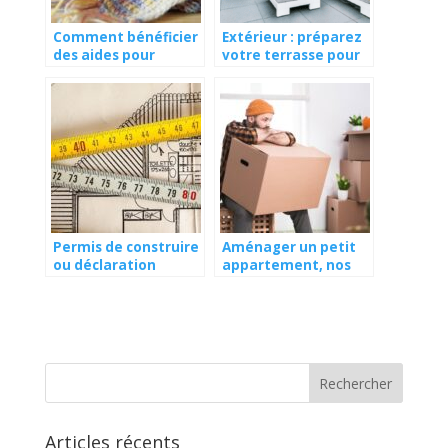
Comment bénéficier
Extérieur : préparez
des aides pour
votre terrasse pour
l’isolation de la
l’été !
maison ?
Permis de construire
Aménager un petit
ou déclaration
appartement, nos
préalable : comment
astuces gains de
s’y retrouver ?
place
Articles récents