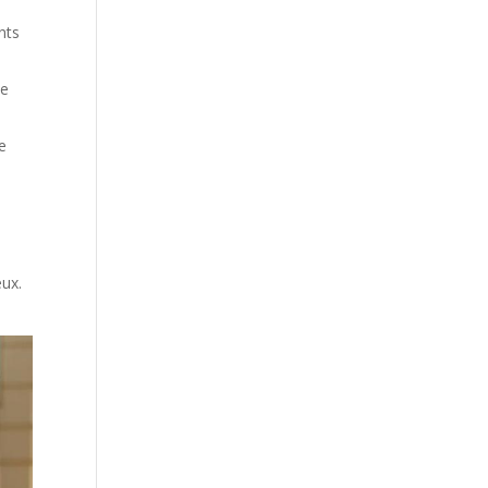
nts
ne
ne
eux.