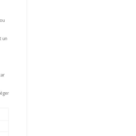
 ou
t un
car
téger