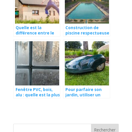
Quelle est la
Construction de
différence entre le
piscine respectueuse
maître d’œuvre et le
de l’environnement :
maître d’ouvrage ?
comment concilier
plaisir et durabilité ?
Fenêtre PVC, bois,
Pour parfaire son
alu : quelle est la plus
jardin, utiliser un
performante pour
robot tondeuse
l’isolation thermique
?