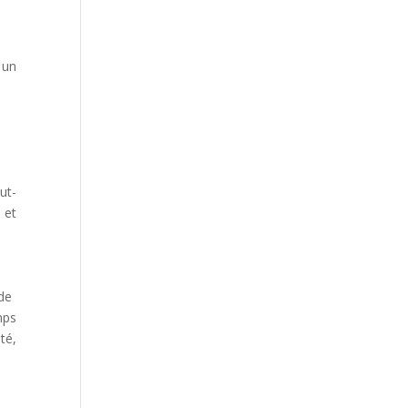
r un
ut-
 et
 de
mps
été,