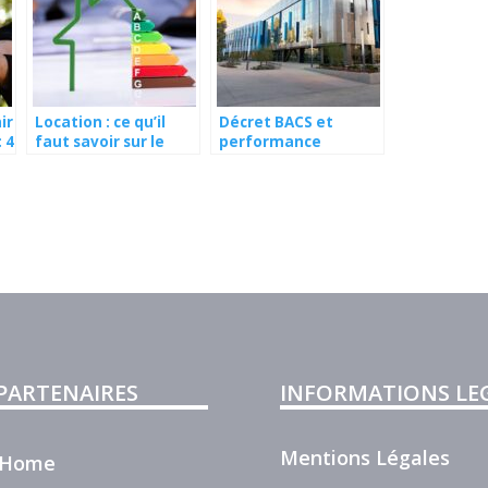
ir
Location : ce qu’il
Décret BACS et
: 4
faut savoir sur le
performance
diagnostic
énergétique : de
immobilier
quoi parle-t-on ?
 PARTENAIRES
INFORMATIONS LE
Mentions Légales
r Home