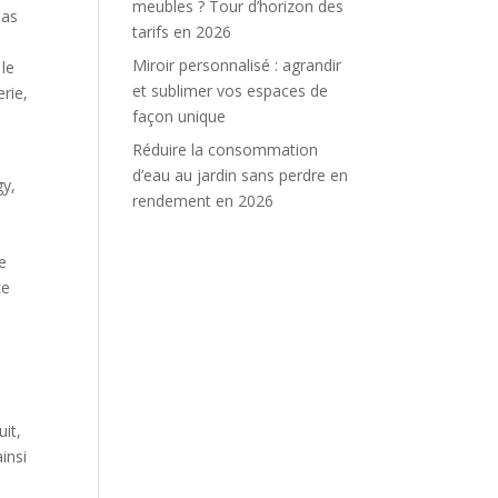
meubles ? Tour d’horizon des
pas
tarifs en 2026
Miroir personnalisé : agrandir
 le
et sublimer vos espaces de
erie,
façon unique
Réduire la consommation
d’eau au jardin sans perdre en
gy,
rendement en 2026
e
ce
uit,
insi