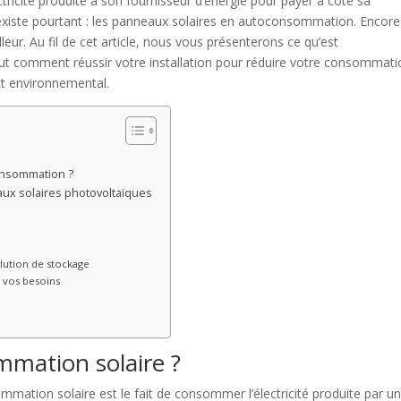
ectricité produite à son fournisseur d’énergie pour payer à côté sa
xiste pourtant : les panneaux solaires en autoconsommation. Encore
illeur. Au fil de cet article, nous vous présenterons ce qu’est
out comment réussir votre installation pour réduire votre consommat
act environnemental.
onsommation ?
aux solaires photovoltaïques
olution de stockage
n vos besoins
mmation solaire ?
mation solaire est le fait de consommer l’électricité produite par u