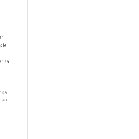
er
x le
ar sa
r sa
tion