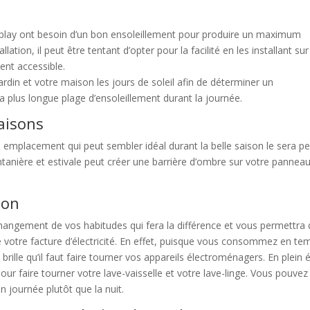
 play ont besoin d’un bon ensoleillement pour produire un maximum
tallation, il peut être tentant d’opter pour la facilité en les installant su
ent accessible.
ardin et votre maison les jours de soleil afin de déterminer un
a plus longue plage d’ensoleillement durant la journée.
aisons
n emplacement qui peut sembler idéal durant la belle saison le sera pe
tanière et estivale peut créer une barrière d’ombre sur votre panneau
ion
e changement de vos habitudes qui fera la différence et vous permettra
e votre facture d’électricité. En effet, puisque vous consommez en te
 brille qu’il faut faire tourner vos appareils électroménagers. En plein 
pour faire tourner votre lave-vaisselle et votre lave-linge. Vous pouvez
n journée plutôt que la nuit.