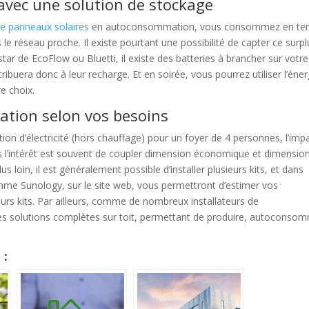
 avec une solution de stockage
 de panneaux solaires
en autoconsommation, vous consommez en t
 le réseau proche. Il existe pourtant une possibilité de capter ce surpl
l’instar de EcoFlow ou Bluetti, il existe des batteries à brancher sur votre
ibuera donc à leur recharge. Et en soirée, vous pourrez utiliser l’éner
e choix.
lation selon vos besoins
n d’électricité (hors chauffage) pour un foyer de 4 personnes, l’imp
is l’intérêt est souvent de coupler dimension économique et dimensio
 loin, il est généralement possible d’installer plusieurs kits, et dans
mme Sunology, sur le site web, vous permettront d’estimer vos
urs kits. Par ailleurs, comme de nombreux installateurs de
s solutions complètes sur toit, permettant de produire, autoconsom
 :