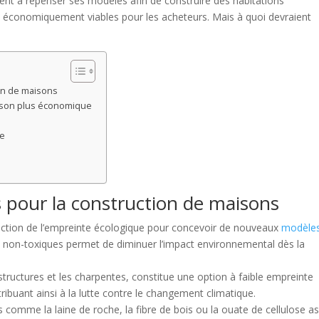
ent à repenser ses modèles afin de construire des habitations
t économiquement viables pour les acheteurs. Mais à quoi devraient
on de maisons
ison plus économique
le
 pour la construction de maisons
duction de l’empreinte écologique pour concevoir de nouveaux
modèle
et non-toxiques permet de diminuer l’impact environnemental dès la
s structures et les charpentes, constitue une option à faible empreinte
tribuant ainsi à la lutte contre le changement climatique.
s comme la laine de roche, la fibre de bois ou la ouate de cellulose a