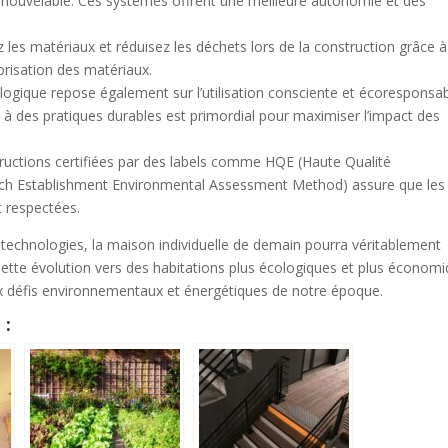
 renouvelable. Ces systèmes offrent une meilleure autonomie et des
 les matériaux et réduisez les déchets lors de la construction grâce 
orisation des matériaux.
logique repose également sur l’utilisation consciente et écoresponsa
 à des pratiques durables est primordial pour maximiser l’impact des
structions certifiées par des labels comme HQE (Haute Qualité
ch Establishment Environmental Assessment Method) assure que les
 respectées.
t technologies, la maison individuelle de demain pourra véritablement
Cette évolution vers des habitations plus écologiques et plus économ
x défis environnementaux et énergétiques de notre époque.
 :