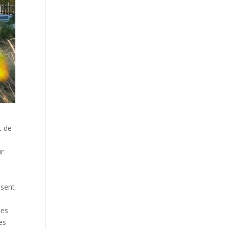
t de
ur
isent
des
es