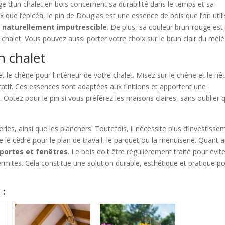
e d’un chalet en bois concernent sa durabilité dans le temps et sa
 que l’épicéa, le pin de Douglas est une essence de bois que l’on util
 naturellement imputrescible
. De plus, sa couleur brun-rouge est
chalet. Vous pouvez aussi porter votre choix sur le brun clair du mélè
un chalet
 et le chêne pour l’intérieur de votre chalet. Misez sur le chêne et le hê
oratif. Ces essences sont adaptées aux finitions et apportent une
. Optez pour le pin si vous préférez les maisons claires, sans oublier qu
series, ainsi que les planchers. Toutefois, il nécessite plus d’investiss
e le cèdre pour le plan de travail, le parquet ou la menuiserie. Quant 
 portes et fenêtres
. Le bois doit être régulièrement traité pour évite
rmites. Cela constitue une solution durable, esthétique et pratique p
 :