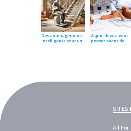
Des aménagements
A quoi devez-vous
intelligents pour un
penser avant de
habitat sécurisé
construire votre
pour les seniors
maison ?
SITES
All Fo