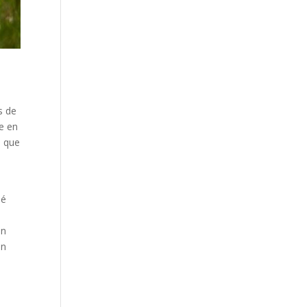
s de
e en
s que
sé
un
en