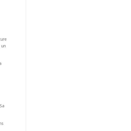
ture
à un
a
 Sa
ns