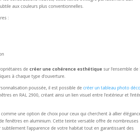
ubtile aux couleurs plus conventionnelles.
res :
on
ropriétaires de
créer une cohérence esthétique
sur l’ensemble de 
fiques à chaque type d’ouverture.
rsonnalisation poussée, il est possible de
créer un tableau photo déco
res en RAL 2900, créant ainsi un lien visuel entre l’extérieur et l’inté
e comme une option de choix pour ceux qui cherchent à allier éléganc
s de fenêtres en aluminium. Cette teinte versatile offre de nombreuses
r subtilement l’apparence de votre habitat tout en garantissant des