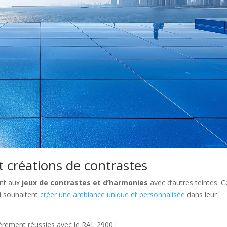
t créations de contrastes
ent aux
jeux de contrastes et d’harmonies
avec d’autres teintes. C
ui souhaitent
créer une ambiance unique et personnalisée
dans leur
ièrement réussies avec le RAL 2900 :