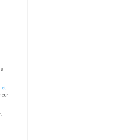
la
 et
rieur
e,