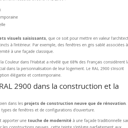
x
temporaine
lle
ets visuels saisissants
, que ce soit pour mettre en valeur l’architec
ncts à l’intérieur. Par exemple, des fenêtres en gris sablé associées 
nité à une façade classique.
la Couleur dans l’Habitat a révélé que 68% des Français considèrent l
l dans la personnalisation de leur logement. Le RAL 2900 s’inscrit
option élégante et contemporaine.
RAL 2900 dans la construction et la
 bien dans les
projets de construction neuve que de rénovation
.
s types de fenêtres et de configurations d’ouverture.
ut apporter une
touche de modernité
à une façade traditionnelle sa
 les constructions neuves, cette teinte s’intègre parfaitement aux