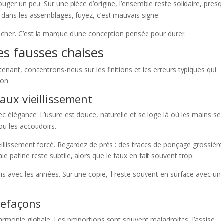
uger un peu. Sur une pièce d’origine, l’ensemble reste solidaire, pres
 dans les assemblages, fuyez, c’est mauvais signe.
cher. C’est la marque d’une conception pensée pour durer.
les fausses chaises
tenant, concentrons-nous sur les finitions et les erreurs typiques qui
on.
aux vieillissement
 élégance. L’usure est douce, naturelle et se loge là où les mains se
u les accoudoirs.
eillissement forcé. Regardez de près : des traces de ponçage grossièr
ie patine reste subtile, alors que le faux en fait souvent trop.
is avec les années. Sur une copie, il reste souvent en surface avec un
refaçons
l’harmonie globale. Les proportions sont souvent maladroites, l’assise