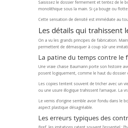
Saisissez le dossier fermement et tentez de le bo
monolithique sous la main. Si ça bouge ou flotte
Cette sensation de densité est immédiate au tou
Les détails qui trahissent 
On a vu les grands principes de fabrication. Main
permettent de démasquer à coup sûr une imitati
La patine du temps contre le f
Une vraie chaise Baumann porte son histoire avec
posent logiquement, comme le haut du dossier o
Les copies tentent souvent de tricher avec un vi
ou une usure illogique trahissent l’arnaque. La vra
Le vernis d’origine semble avoir fondu dans le bo
aspect plastique désagréable.
Les erreurs typiques des cont
Bref, les imitations ratent souvent l’essentiel : 