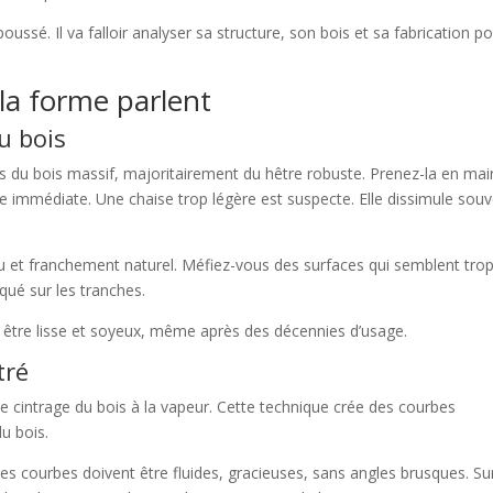
sé. Il va falloir analyser sa structure, son bois et sa fabrication po
 la forme parlent
u bois
 du bois massif, majoritairement du hêtre robuste. Prenez-la en mai
nce immédiate. Une chaise trop légère est suspecte. Elle dissimule sou
tinu et franchement naturel. Méfiez-vous des surfaces qui semblent tro
qué sur les tranches.
t être lisse et soyeux, même après des décennies d’usage.
tré
 le cintrage du bois à la vapeur. Cette technique crée des courbes
du bois.
Les courbes doivent être fluides, gracieuses, sans angles brusques. Su