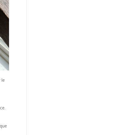
 le
ce.
 que