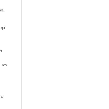
ale.
 qui
ne
euses
s.