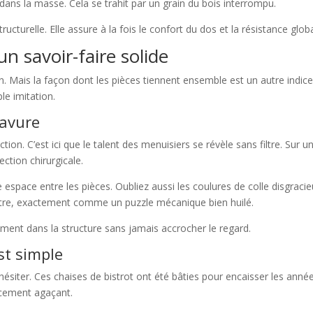
ans la masse. Cela se trahit par un grain du bois interrompu.
ructurelle. Elle assure à la fois le confort du dos et la résistance glob
n savoir-faire solide
n. Mais la façon dont les pièces tiennent ensemble est un autre indice
le imitation.
bavure
on. C’est ici que le talent des menuisiers se révèle sans filtre. Sur u
ction chirurgicale.
 espace entre les pièces. Oubliez aussi les coulures de colle disgraci
mètre, exactement comme un puzzle mécanique bien huilé.
lement dans la structure sans jamais accrocher le regard.
st simple
siter. Ces chaises de bistrot ont été bâties pour encaisser les année
incement agaçant.