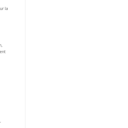
ur la
n,
vent
p
r