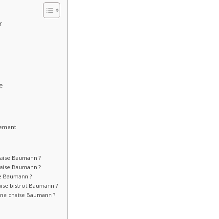
r
de
ssement
haise Baumann ?
haise Baumann ?
e Baumann ?
ise bistrot Baumann ?
une chaise Baumann ?