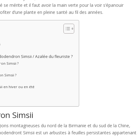
se mérite et il faut avoir la main verte pour la voir s’épanouir
fiter d’une plante en pleine santé au fil des années.
s
dendron Simsii / Azalée du fleuriste ?
on Simsii ?
n Simsii ?
i en hiver ou en été
on Simsii
régions montagneuses du nord de la Birmanie et du sud de la Chine,
hodendront Simsii est un arbustes à feuilles persistantes appartenant 