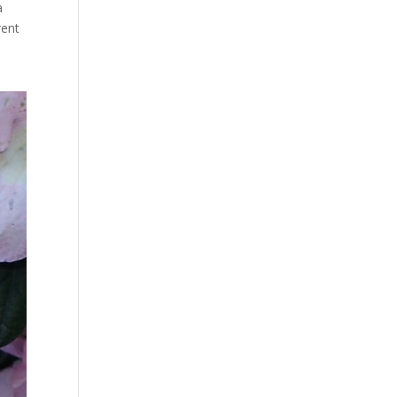
à
rent