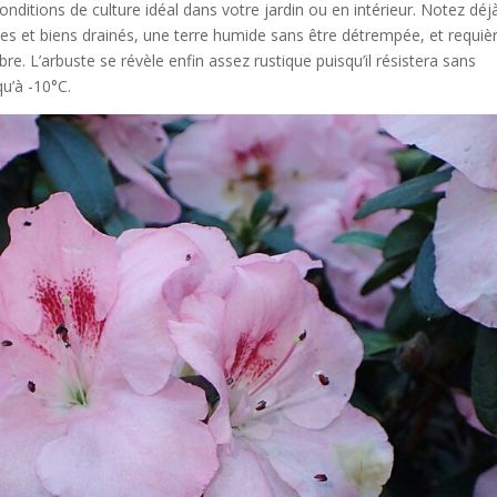
ditions de culture idéal dans votre jardin ou en intérieur. Notez déj
des et biens drainés, une terre humide sans être détrempée, et requiè
re. L’arbuste se révèle enfin assez rustique puisqu’il résistera sans
u’à -10°C.