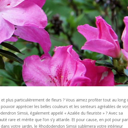
t plus particulièrement de fleurs ? Vous aimez profiter tout au long 
e pouvoir apprécier les belles couleurs et les senteurs agréables de vo
dendron Simsii, également appelé « Azalée du fleuriste » ? Avec sa
auté rare et mérite que l’on s’y attarde. Et pour cause, en pot pour par
 dans votre jardin, le Rhododendon Simsii sublimera votre intérieur