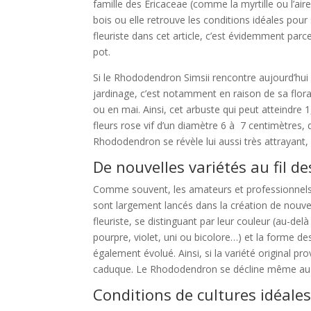
famille des Ericaceae (comme la myrtille ou l’air
bois ou elle retrouve les conditions idéales pou
fleuriste dans cet article, c’est évidemment parce
pot.
Si le Rhododendron Simsii rencontre aujourd’hui
jardinage, c’est notamment en raison de sa flor
ou en mai. Ainsi, cet arbuste qui peut atteindre
fleurs rose vif d’un diamètre 6 à 7 centimètres, 
Rhododendron se révèle lui aussi très attrayant, a
De nouvelles variétés au fil d
Comme souvent, les amateurs et professionnels 
sont largement lancés dans la création de nouve
fleuriste, se distinguant par leur couleur (au-delà
pourpre, violet, uni ou bicolore…) et la forme des
également évolué. Ainsi, si la variété original pr
caduque. Le Rhododendron se décline même au 
Conditions de cultures idéale