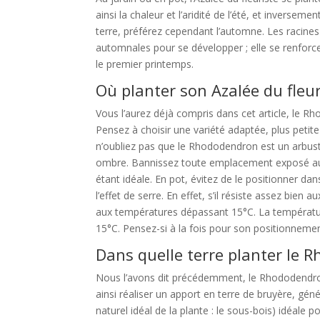
ainsi la chaleur et l’aridité de l’été, et inverseme
terre, préférez cependant l’automne. Les racines 
automnales pour se développer ; elle se renforcer
le premier printemps.
Où planter son Azalée du fleur
Vous l’aurez déjà compris dans cet article, le R
Pensez à choisir une variété adaptée, plus petit
n’oubliez pas que le Rhododendron est un arbust
ombre. Bannissez toute emplacement exposé au so
étant idéale. En pot, évitez de le positionner da
l’effet de serre. En effet, s’il résiste assez bien
aux températures dépassant 15°C. La températu
15°C. Pensez-si à la fois pour son positionneme
Dans quelle terre planter le 
Nous l’avons dit précédemment, le Rhododendron S
ainsi réaliser un apport en terre de bruyère, gén
naturel idéal de la plante : le sous-bois) idéale