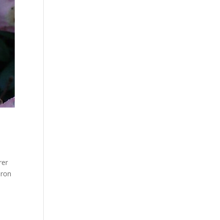
rer
dron