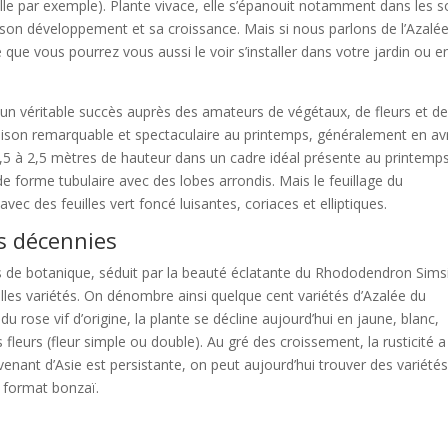
elle par exemple). Plante vivace, elle s’épanouit notamment dans les s
r son développement et sa croissance. Mais si nous parlons de l’Azalé
 que vous pourrez vous aussi le voir s’installer dans votre jardin ou e
 un véritable succès auprès des amateurs de végétaux, de fleurs et d
aison remarquable et spectaculaire au printemps, généralement en avr
 1,5 à 2,5 mètres de hauteur dans un cadre idéal présente au printemp
de forme tubulaire avec des lobes arrondis. Mais le feuillage du
vec des feuilles vert foncé luisantes, coriaces et elliptiques.
es décennies
de botanique, séduit par la beauté éclatante du Rhododendron Simsi
lles variétés. On dénombre ainsi quelque cent variétés d’Azalée du
 du rose vif d’origine, la plante se décline aujourd’hui en jaune, blanc,
 fleurs (fleur simple ou double). Au gré des croissement, la rusticité a
ovenant d’Asie est persistante, on peut aujourd’hui trouver des variété
format bonzaï.
s