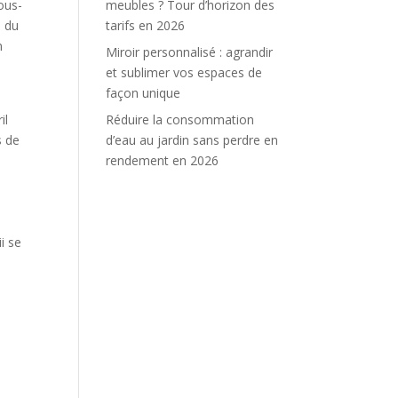
ous-
meubles ? Tour d’horizon des
e du
tarifs en 2026
n
Miroir personnalisé : agrandir
et sublimer vos espaces de
façon unique
e
il
Réduire la consommation
s de
d’eau au jardin sans perdre en
rendement en 2026
i se
s