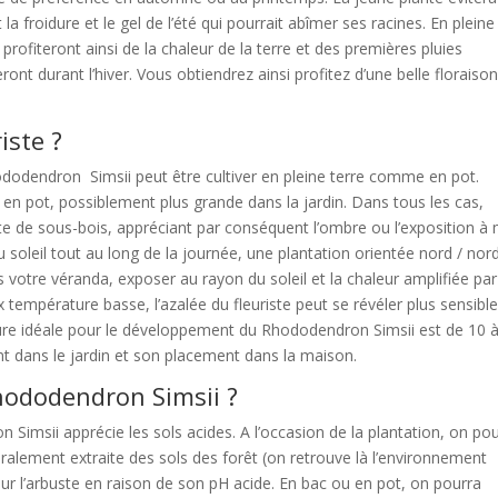
nt la froidure et le gel de l’été qui pourrait abîmer ses racines. En pleine
profiteront ainsi de la chaleur de la terre et des premières pluies
ont durant l’hiver. Vous obtiendrez ainsi profitez d’une belle floraiso
iste ?
hododendron Simsii peut être cultiver en pleine terre comme en pot.
e en pot, possiblement plus grande dans la jardin. Dans tous les cas,
e de sous-bois, appréciant par conséquent l’ombre ou l’exposition à 
leil tout au long de la journée, une plantation orientée nord / nor
ns votre véranda, exposer au rayon du soleil et la chaleur amplifiée par
 aux température basse, l’azalée du fleuriste peut se révéler plus sensibl
re idéale pour le développement du Rhododendron Simsii est de 10 
nt dans le jardin et son placement dans la maison.
Rhododendron Simsii ?
imsii apprécie les sols acides. A l’occasion de la plantation, on po
éralement extraite des sols des forêt (on retrouve là l’environnement
 pour l’arbuste en raison de son pH acide. En bac ou en pot, on pourra