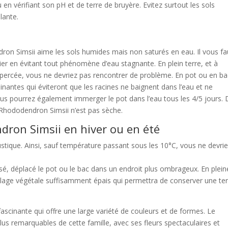
 en vérifiant son pH et de terre de bruyère. Evitez surtout les sols
lante.
on Simsii aime les sols humides mais non saturés en eau. Il vous f
er en évitant tout phénomène d’eau stagnante. En plein terre, et à
e percée, vous ne devriez pas rencontrer de problème. En pot ou en b
ainantes qui éviteront que les racines ne baignent dans l’eau et ne
ous pourrez également immerger le pot dans l’eau tous les 4/5 jours.
 Rhododendron Simsii n’est pas sèche.
dron Simsii en hiver ou en été
rustique. Ainsi, sauf température passant sous les 10°C, vous ne devri
osé, déplacé le pot ou le bac dans un endroit plus ombrageux. En plein
illage végétale suffisamment épais qui permettra de conserver une te
scinante qui offre une large variété de couleurs et de formes. Le
us remarquables de cette famille, avec ses fleurs spectaculaires et