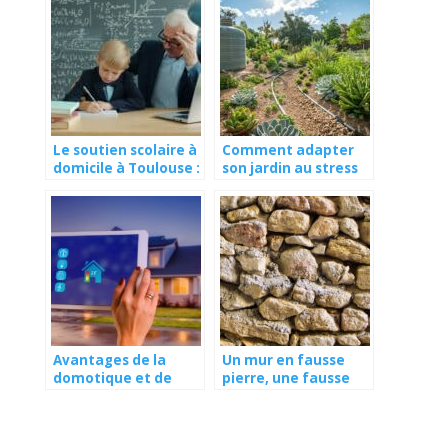
Le soutien scolaire à
Comment adapter
domicile à Toulouse :
son jardin au stress
focus sur Didasko et
hydrique : stratégies
son approche
de résilience face
humaine
aux étés secs
Avantages de la
Un mur en fausse
domotique et de
pierre, une fausse
l’automatisation des
bonne idée ?
maisons