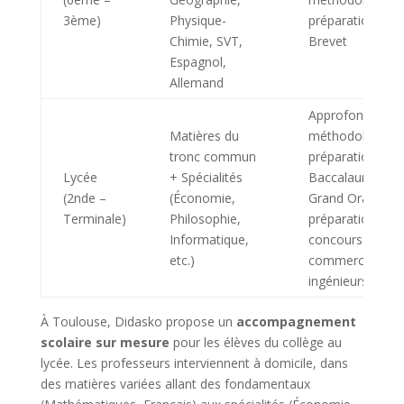
3ème)
Physique-
préparation au
Chimie, SVT,
Brevet
Espagnol,
Allemand
Approfondissem
Matières du
méthodologie,
tronc commun
préparation au
Lycée
+ Spécialités
Baccalauréat et
(2nde –
(Économie,
Grand Oral,
Terminale)
Philosophie,
préparation aux
Informatique,
concours (école
etc.)
commerce,
ingénieurs)
À Toulouse, Didasko propose un
accompagnement
scolaire sur mesure
pour les élèves du collège au
lycée. Les professeurs interviennent à domicile, dans
des matières variées allant des fondamentaux