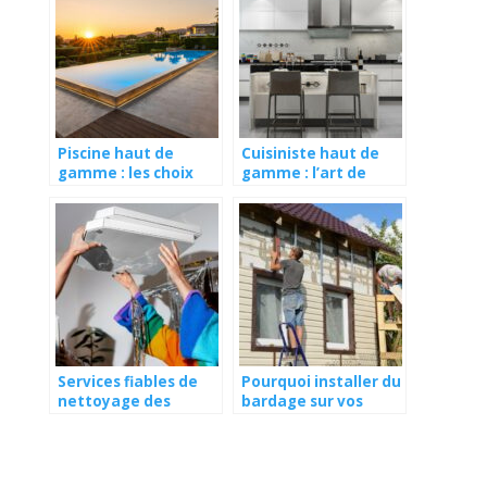
Piscine haut de
Cuisiniste haut de
gamme : les choix
gamme : l’art de
d’aménagement qui
créer des espaces
transforment un
culinaires
bassin ordinaire en
exceptionnels !
réalisation
d’exception
Services fiables de
Pourquoi installer du
nettoyage des
bardage sur vos
conduits d’air à Playa
façades ?
Del Rey sur lesquels
vous pouvez
compter