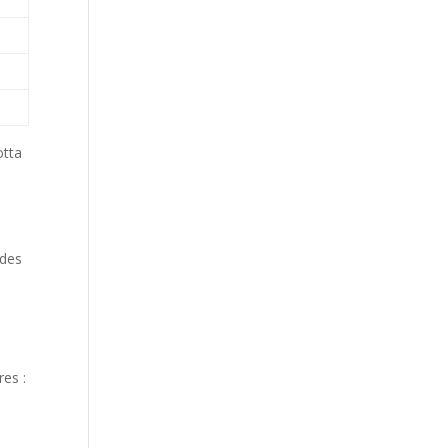
otta
e
 des
res :