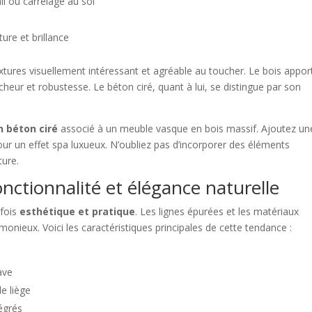
il ou carrelage au sol
l
ure et brillance
xtures visuellement intéressant et agréable au toucher. Le bois appor
îcheur et robustesse. Le béton ciré, quant à lui, se distingue par son
n béton ciré
associé à un meuble vasque en bois massif. Ajoutez un
 pour un effet spa luxueux. N’oubliez pas d’incorporer des éléments
ture.
nctionnalité et élégance naturelle
 fois
esthétique et pratique
. Les lignes épurées et les matériaux
onieux. Voici les caractéristiques principales de cette tendance :
ave
e liège
égrés