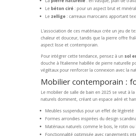
La
pierre naturelle
: en vasque, plan de trava
Le
béton ciré
: pour un aspect brut et minéra
Le
zellige
: carreaux marocains apportant text
L’association de ces matériaux crée un jeu de te
chaleur et douceur, tandis que la pierre offre fra
aspect lisse et contemporain.
Pour intégrer cette tendance, pensez à un
sol e
douche à l’italienne habillée de pierre naturelle
végétaux pour renforcer la connexion avec la na
Mobilier contemporain : fo
Le mobilier de salle de bain en 2025 se veut à la
naturels dominent, créant un espace aéré et harm
Meubles suspendus pour un effet de légèreté
Formes arrondies inspirées du design scandin
Matériaux naturels comme le bois, le rotin ou l
Fonctionnalité optimisée avec rangements int