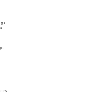
rgie.
la
pie
.
cales