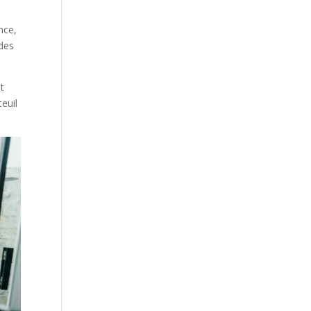
nce,
 des
t
euil