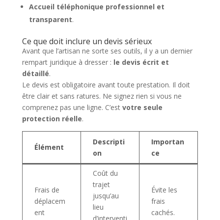
Accueil téléphonique professionnel et
transparent
.
Ce que doit inclure un devis sérieux
Avant que l’artisan ne sorte ses outils, il y a un dernier
rempart juridique à dresser :
le devis écrit et
détaillé
.
Le devis est obligatoire avant toute prestation. Il doit
être clair et sans ratures. Ne signez rien si vous ne
comprenez pas une ligne. C’est
votre seule
protection réelle
.
Descripti
Importan
Élément
on
ce
Coût du
trajet
Frais de
Évite les
jusqu’au
déplacem
frais
lieu
ent
cachés.
d’interventi