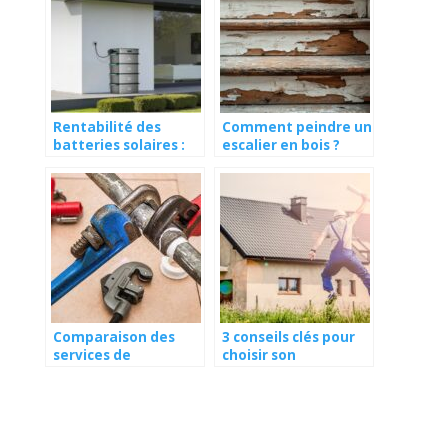
Rentabilité des
Comment peindre un
batteries solaires :
escalier en bois ?
une analyse réaliste
du marché en 2026
Comparaison des
3 conseils clés pour
services de
choisir son
dépannage :
constructeur de
plombier, électricien,
maison
serrurier, vitrier