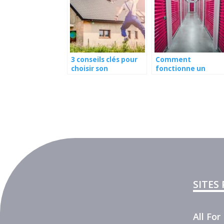
3 conseils clés pour
Comment
choisir son
fonctionne un
constructeur de
garde-meuble ?
maison
SITES
All Fo