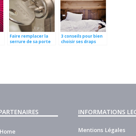
Faire remplacer la
3 conseils pour bien
serrure de sa porte
choisir ses draps
d’entrée
 PARTENAIRES
INFORMATIONS LE
Mentions Légales
r Home