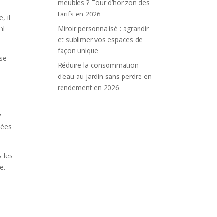
meubles ? Tour d’horizon des
tarifs en 2026
, il
Miroir personnalisé : agrandir
il
et sublimer vos espaces de
façon unique
ose
Réduire la consommation
e
d’eau au jardin sans perdre en
rendement en 2026
z
tées
 les
e.