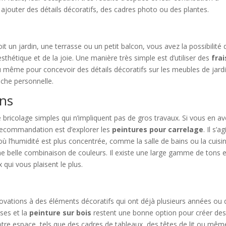
 ajouter des détails décoratifs, des cadres photo ou des plantes.
it un jardin, une terrasse ou un petit balcon, vous avez la possibilité 
sthétique et de la joie. Une manière très simple est d’utiliser des
fra
ou même pour concevoir des détails décoratifs sur les meubles de jardi
che personnelle.
ins
 bricolage simples qui n’impliquent pas de gros travaux. Si vous en a
e recommandation est d’explorer les
peintures pour carrelage
. Il s’a
 l’humidité est plus concentrée, comme la salle de bains ou la cuisin
e belle combinaison de couleurs. Il existe une large gamme de tons e
qui vous plaisent le plus.
ovations à des éléments décoratifs qui ont déjà plusieurs années ou
ses et la
peinture sur bois
restent une bonne option pour créer de
otre espace, tels que des cadres de tableaux, des têtes de lit ou mêm