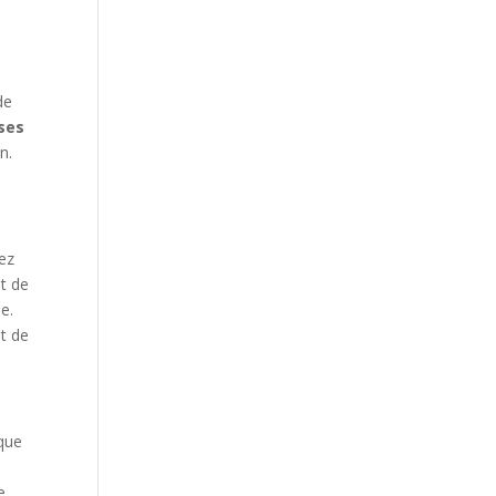
de
ises
n.
vez
git de
e.
t de
 que
s
e