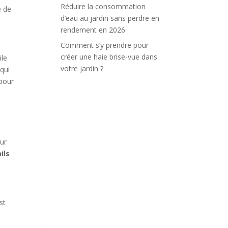
Réduire la consommation
é de
d’eau au jardin sans perdre en
rendement en 2026
Comment s’y prendre pour
créer une haie brise-vue dans
ile
votre jardin ?
 qui
 pour
our
ils
st