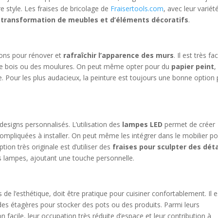
e style. Les fraises de bricolage de
Fraisertools.com
, avec leur variét
a
transformation de meubles et d’éléments décoratifs
.
tions pour rénover et
rafraîchir l’apparence des murs
. Il est très fac
de bois ou des moulures. On peut même opter pour du
papier peint
,
. Pour les plus audacieux, la peinture est toujours une bonne option
esigns personnalisés. L’utilisation des
lampes LED
permet de créer
compliquées à installer. On peut même les intégrer dans le mobilier p
ion très originale est d’utiliser des
fraises pour sculpter des déta
s lampes, ajoutant une touche personnelle.
 de l’esthétique, doit être pratique pour cuisiner confortablement. Il e
es étagères pour stocker des pots ou des produits. Parmi leurs
on facile, leur occupation très réduite d’espace et leur contribution à