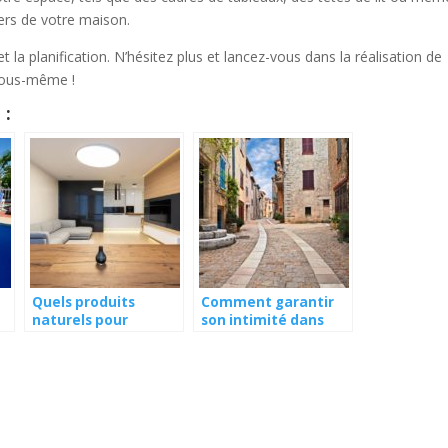
ers de votre maison.
et la planification. N’hésitez plus et lancez-vous dans la réalisation de
vous-même !
 :
Quels produits
Comment garantir
naturels pour
son intimité dans
entretenir vos
une maison de
surfaces en bois ?
village ?