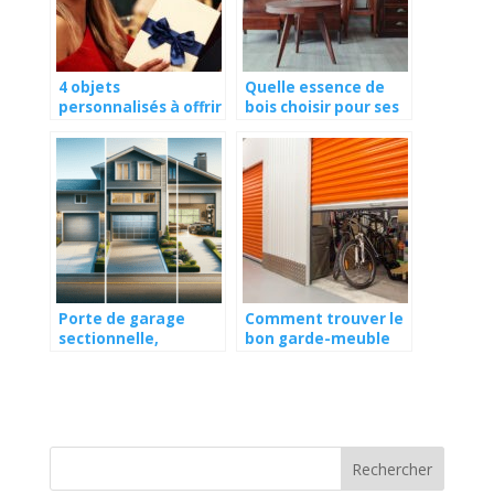
4 objets
Quelle essence de
personnalisés à offrir
bois choisir pour ses
à une amie
meubles ?
Porte de garage
Comment trouver le
sectionnelle,
bon garde-meuble
coulissante,
pour stocker vos
enroulable
affaires ?
:comment faire le
bon choix ?