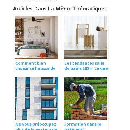
Articles Dans La Même Thématique :
Comment bien
Les tendances salle
choisir sa housse de
de bains 2024 : ce que
protection intégrale
préfèrent les
de matelas ?
français
Ne vous préoccupez
Formation dans le
plus de la gestion de
bâtiment :