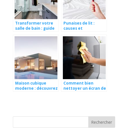
Transformer votre
Punaises de lit :
salle de bain : guide
causes et
complet pour
traitement
changer une
baignoire en douche
Maison cubique
Comment bien
moderne : découvrez
nettoyer un écran de
ses principaux
télévision ?
atouts