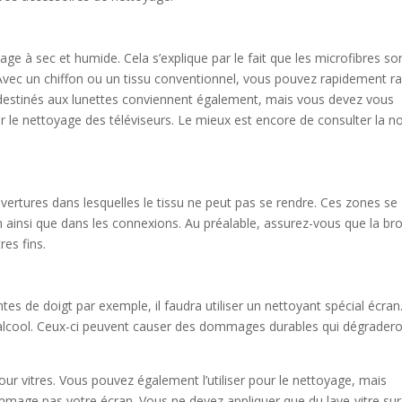
age à sec et humide. Cela s’explique par le fait que les microfibres so
 Avec un chiffon ou un tissu conventionnel, vous pouvez rapidement r
 destinés aux lunettes conviennent également, mais vous devez vous
r le nettoyage des téléviseurs. Le mieux est encore de consulter la no
uvertures dans lesquelles le tissu ne peut pas se rendre. Ces zones se
ion ainsi que dans les connexions. Au préalable, assurez-vous que la br
res fins.
es de doigt par exemple, il faudra utiliser un nettoyant spécial écran
d’alcool. Ceux-ci peuvent causer des dommages durables qui dégradero
ur vitres. Vous pouvez également l’utiliser pour le nettoyage, mais
ommage pas votre écran. Vous ne devez appliquer que du lave-vitre sur