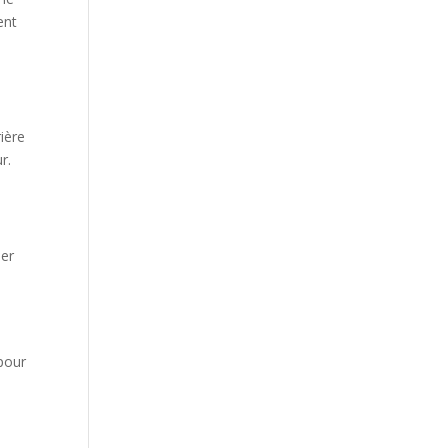
ent
ière
r.
ser
 pour