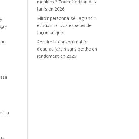
meubles ? Tour d’horizon des
tarifs en 2026
Miroir personnalisé : agrandir
nt
et sublimer vos espaces de
ayer
façon unique
tice
Réduire la consommation
d’eau au jardin sans perdre en
rendement en 2026
osse
.
nt la
 le