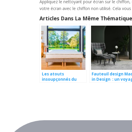
Appliquez le nettoyant pour écran sur le chiffon,
votre écran avec le chiffon non utilisé. Cela vo
Articles Dans La Même Thématique
Les atouts
Fauteuil design Ma
insoupçonnés du
in Design : un voya
matelas King Size
au cœur de
(200×200) pour votre
l’élégance et du
santé
confort