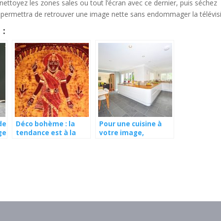
 nettoyez les zones sales ou tout l’écran avec ce dernier, puis séchez
us permettra de retrouver une image nette sans endommager la télévis
 :
de
Déco bohème : la
Pour une cuisine à
ge
tendance est à la
votre image,
tenture murale
optez pour des
meubles
personnalisables