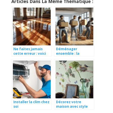
Articles Dans La Même Thématique :
Ne faites jamais
Déménager
cette erreur : voici
ensemble : la
comment avoir un
montée en
parquet massif
puissance du co-
impeccable
déménagement
Installer la clim chez
Décorez votre
soi
maison avec style
avec un papier peint