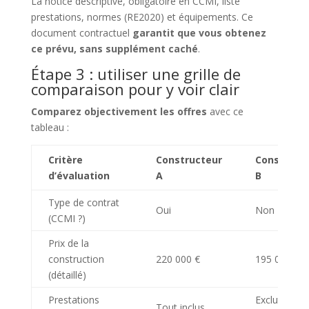
La notice descriptive, obligatoire en CCMI, liste
prestations, normes (RE2020) et équipements. Ce
document contractuel
garantit que vous obtenez
ce prévu, sans supplément caché
.
Étape 3 : utiliser une grille de
comparaison pour y voir clair
Comparez objectivement les offres
avec ce
tableau :
Critère
Constructeur
Construct
d’évaluation
A
B
Type de contrat
Oui
Non
(CCMI ?)
Prix de la
construction
220 000 €
195 000 €
(détaillé)
Prestations
Exclut
Tout inclus