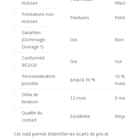
incluses
l’électricité
Prestations non
Peintures
Peintures, s
incluses
Garanties
(Dommage-
Oui
Non
Ouvrage ?)
Conformité
Oui
Oui
RE2020
Personnalisation
10 %
Jusqu’à 30 %
possible
maximum
Délai de
12 mois
9 mois
livraison
Qualité du
Excellente
Moyenne
contact
Cet outil permet d’identifier les écarts de prix et