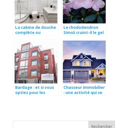
La cabine de douche
Le rhododendron
complète ou
Simsii craint-il le gel
intégrale : pourquoi
?
est-elle si prisée ?
Bardage : et si vous
Chasseur immobilier
optiez pour les
: une activité qui se
panneaux de façade
démocratise
en fibrociment ?