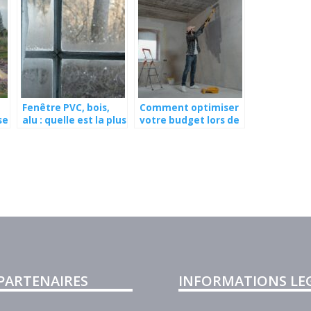
Fenêtre PVC, bois,
Comment optimiser
se
alu : quelle est la plus
votre budget lors de
 :
performante pour
la rénovation
l’isolation thermique
intérieure
 ?
?
 PARTENAIRES
INFORMATIONS LE