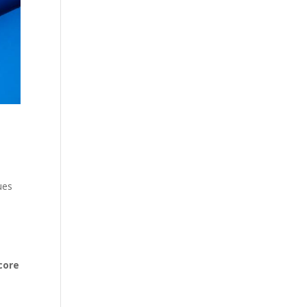
ues
ncore