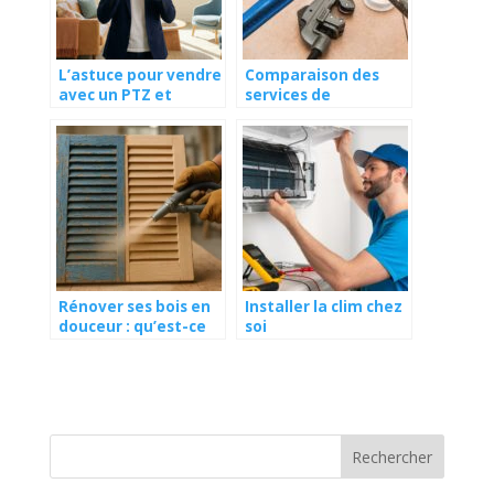
L’astuce pour vendre
Comparaison des
avec un PTZ et
services de
garder ses
dépannage :
avantages
plombier, électricien,
serrurier, vitrier
Rénover ses bois en
Installer la clim chez
douceur : qu’est-ce
soi
que l’aérogommage
?