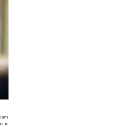
 dans
gamme