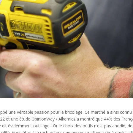
ppé une véritable passion pour le bricolage. Ce marché a ainsi connu
022 et une étude OpinionWay / Alkemics a montré que 44% des Franç
e dit évidemment outillage ! Or le choix des outils n’est pas anodin, de
alité. Vous êtes à la recherche d’une perceuse, d’une scie à onglet, d