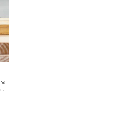
600
ent