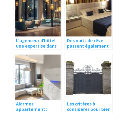
L’agenceur d’hôtel :
Des nuits de rêve
une expertise dans
passent également
l’aménagement de
par la déco de votre
prestige et la
lit !
fabrication de
meubles sur mesure
Alarmes
Les critères à
appartement :
considérer pour bien
découvrez la
choisir son portail
technologie de
pointe pour protéger
votre domicile