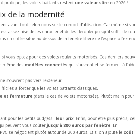
t pratique, les volets battants restent
une valeur sûre
en 2026 !
oix de la modernité
nt avant tout selon nous sur le confort d’utilisation. Car même si vo
 est assez aisé de les enrouler et de les dérouler puisqu’il suffit de to
dans un coffre situé au-dessus de la fenêtre libère de l’espace à l’extéri
us si vous optez pour des volets roulants motorisés. Ces derniers peuv
ste même des
modèles connectés
qui s’ouvrent et se ferment à l’aid
ne s’ouvrent pas vers l’extérieur.
ifficiles à forcer que les volets battants classiques.
e et fermeture
(dans le cas de volets motorisés). Plutôt malin pour
nt pour les petits budgets :
leur prix
. Enfin, pour être plus précis, ce
 qui peuvent vous coûter
jusqu’à 800 euros par fenêtre
. En
PVC se négocient plutôt autour de 200 euros. Et si on ajoute le
coût