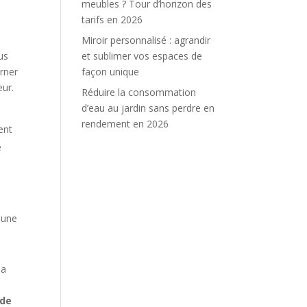
meubles ? Tour d’horizon des
tarifs en 2026
Miroir personnalisé : agrandir
et sublimer vos espaces de
us
façon unique
urner
eur.
Réduire la consommation
d’eau au jardin sans perdre en
rendement en 2026
ent
e
 une
la
 de