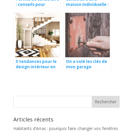
: conseils pour
maison individuelle :
préparer et déposer
quelle est la durée
votre dossier
moyenne d’un
chantier ?
5 tendances pour le
On a volé les clés de
design intérieur en
mon garage
2021
Articles récents
Habitants d’Arras : pourquoi faire changer vos fenêtres