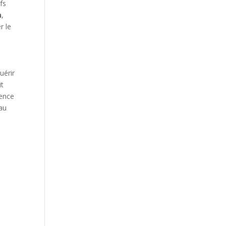
ifs
n
,
r le
uérir
it
dence
 au