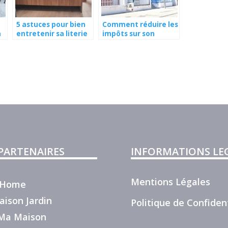
5 astuces pour bien
Comment réduire les
a
entretenir sa literie
impôts sur son
investissement ?
 PARTENAIRES
INFORMATIONS LE
Mentions Légales
r Home
aison Jardin
Politique de Confident
e Ma Maison