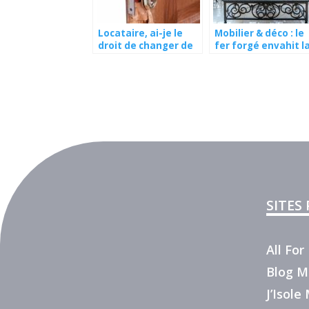
Locataire, ai-je le
Mobilier & déco : le
droit de changer de
fer forgé envahit l
serrure ?
maison !
SITES
All Fo
Blog M
J’Isol