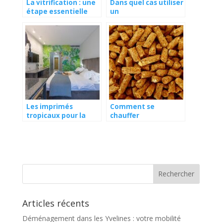
La vitrification : une
Dans quel cas utiliser
étape essentielle
un
pour préserver les
déshumidificateur
parquets
d’air ?
Les imprimés
Comment se
tropicaux pour la
chauffer
maison resteront-ils
efficacement ?
populaires en 2024 ?
Articles récents
Déménagement dans les Yvelines : votre mobilité