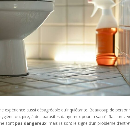
 une expérience aussi désagréable qu’inquiétante. Beaucoup de person
giène ou, pire, à des parasites dangereux pour la santé. Rassurez-v
 ne sont
pas dangereux
, mais ils sont le signe d’un problème d’entre