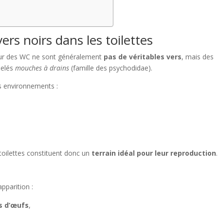
ers noirs dans les toilettes
tour des WC ne sont généralement
pas de véritables vers
, mais des
pelés
mouches à drains
(famille des psychodidae).
s environnements :
 toilettes constituent donc un
terrain idéal pour leur reproduction
.
apparition :
s d’œufs
,