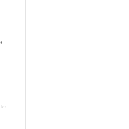
re
 les