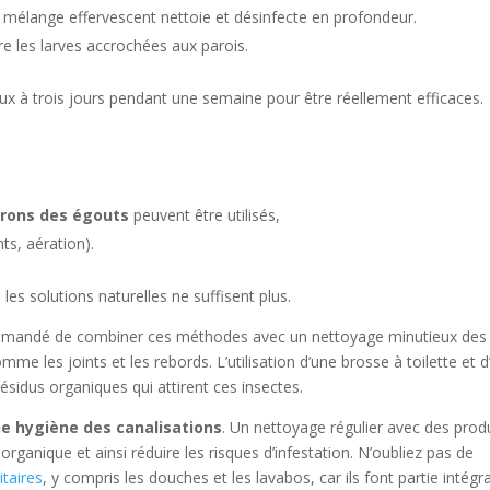
e mélange effervescent nettoie et désinfecte en profondeur.
e les larves accrochées aux parois.
ux à trois jours pendant une semaine pour être réellement efficaces.
erons des égouts
peuvent être utilisés,
ts, aération).
les solutions naturelles ne suffisent plus.
commandé de combiner ces méthodes avec un nettoyage minutieux des
omme les joints et les rebords. L’utilisation d’une brosse à toilette et d
résidus organiques qui attirent ces insectes.
e hygiène des canalisations
. Un nettoyage régulier avec des prod
rganique et ainsi réduire les risques d’infestation. N’oubliez pas de
itaires
, y compris les douches et les lavabos, car ils font partie intégr