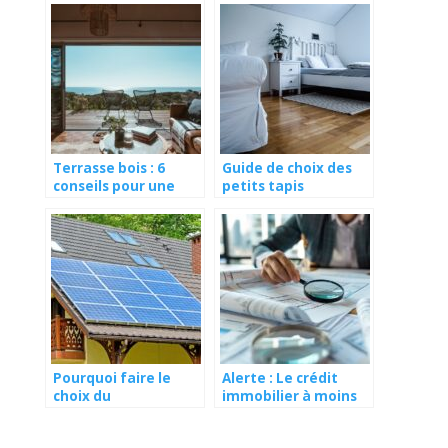
Terrasse bois : 6
Guide de choix des
conseils pour une
petits tapis
installation solide et
durable
Pourquoi faire le
Alerte : Le crédit
choix du
immobilier à moins
photovoltaïque pour
de 3% existe encore
votre maison ?
(voici comment