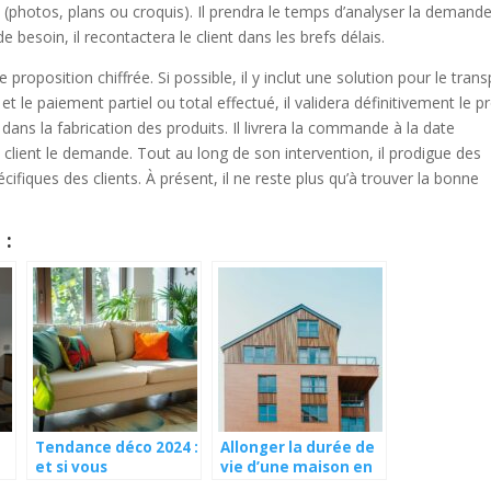
ns (photos, plans ou croquis). Il prendra le temps d’analyser la demande
de besoin, il recontactera le client dans les brefs délais.
ne proposition chiffrée. Si possible, il y inclut une solution pour le tran
 et le paiement partiel ou total effectué, il validera définitivement le p
e dans la fabrication des produits. Il livrera la commande à la date
client le demande. Tout au long de son intervention, il prodigue des
ifiques des clients. À présent, il ne reste plus qu’à trouver la bonne
 :
Tendance déco 2024 :
Allonger la durée de
et si vous
vie d’une maison en
rafraîchissiez votre
bois