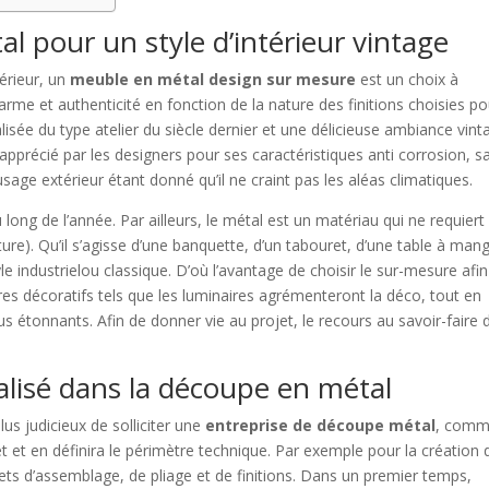
al pour un style d’intérieur vintage
érieur, un
meuble en métal design sur mesure
est un choix à
charme et authenticité en fonction de la nature des finitions choisies po
isée du type atelier du siècle dernier et une délicieuse ambiance vint
apprécié par les designers pour ses caractéristiques anti corrosion, s
n usage extérieur étant donné qu’il ne craint pas les aléas climatiques.
ong de l’année. Par ailleurs, le métal est un matériau qui ne requiert
ture). Qu’il s’agisse d’une banquette, d’un tabouret, d’une table à man
tyle industrielou classique. D’où l’avantage de choisir le sur-mesure afi
res décoratifs tels que les luminaires agrémenteront la déco, tout en
s étonnants. Afin de donner vie au projet, le recours au savoir-faire 
alisé dans la découpe en
métal
plus judicieux de solliciter une
entreprise de découpe métal
, com
t et en définira le périmètre technique. Par exemple pour la création 
ts d’assemblage, de pliage et de finitions. Dans un premier temps,