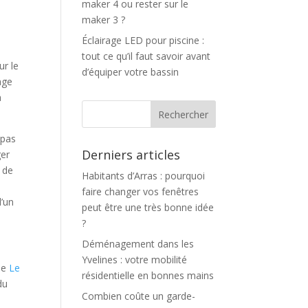
maker 4 ou rester sur le
maker 3 ?
Éclairage LED pour piscine :
tout ce qu’il faut savoir avant
ur le
d’équiper votre bassin
age
a
 pas
Derniers articles
ger
n de
Habitants d’Arras : pourquoi
faire changer vos fenêtres
d’un
peut être une très bonne idée
?
Déménagement dans les
Yvelines : votre mobilité
me
Le
résidentielle en bonnes mains
du
Combien coûte un garde-