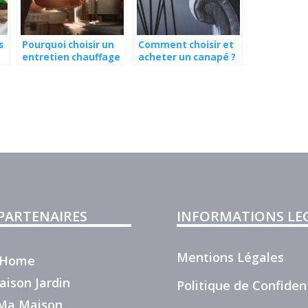
s
Pourquoi choisir un
Comment choisir et
entretien chauffage
acheter un canapé ?
avec des experts ?
 PARTENAIRES
INFORMATIONS LE
Mentions Légales
r Home
aison Jardin
Politique de Confident
e Ma Maison