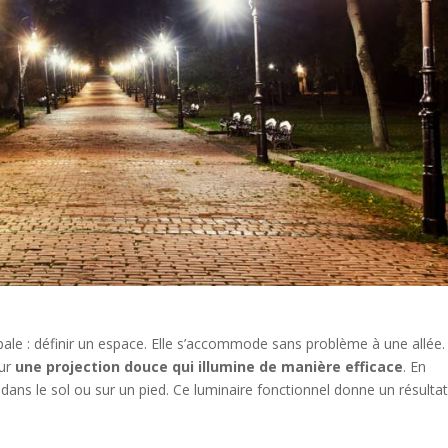
pale : définir un espace. Elle s’accommode sans problème à une allée.
our
une projection douce qui illumine de manière efficace
. En
 dans le sol ou sur un pied. Ce luminaire fonctionnel donne un résulta