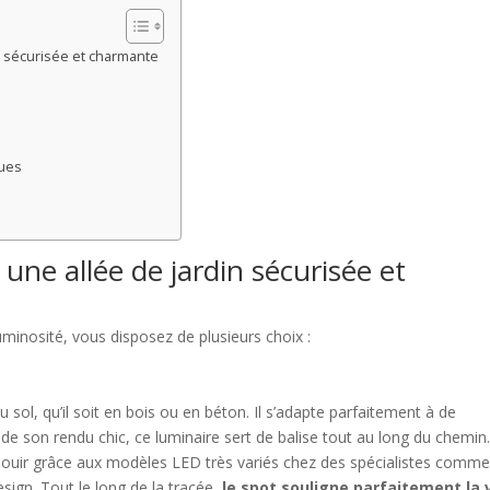
n sécurisée et charmante
ques
une allée de jardin sécurisée et
luminosité, vous disposez de plusieurs choix :
 sol, qu’il soit en bois ou en béton. Il s’adapte parfaitement à de
e son rendu chic, ce luminaire sert de balise tout au long du chemin. 
blouir grâce aux modèles LED très variés chez des spécialistes comm
esign. Tout le long de la tracée,
le spot souligne parfaitement la 