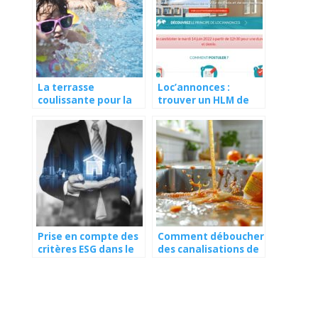
La terrasse
Loc’annonces :
coulissante pour la
trouver un HLM de
piscine
manière simplifiée
Prise en compte des
Comment déboucher
critères ESG dans le
des canalisations de
secteur de
cuisine
l’immobilier : quel
complètement
intérêt ?
bloquées ?