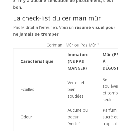
S’il n’y a aucune sensation de picotement, c’est
bon
.
La check-list du ceriman mûr
Pas le droit à l’erreur ici. Voici un
résumé visuel pour
ne jamais se tromper
.
Ceriman : Mûr ou Pas Mûr ?
Immature
Mûr (PRÊT
Caractéristique
(NE PAS
À
MANGER)
DÉGUSTER)
Se
Vertes et
soulèvent
Écailles
bien
et tombent
soudées
seules
Aucune ou
Parfum
Odeur
odeur
sucré et
“verte”
tropical