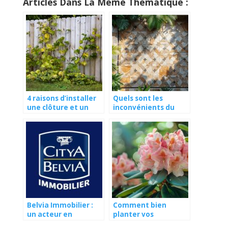
Articles Dans La Même Thématique :
4 raisons d’installer
Quels sont les
une clôture et un
inconvénients du
portail autour de
carrelage sur plot ?
votre propriété
Belvia Immobilier :
Comment bien
un acteur en
planter vos
croissance dans
Rhododendron Simsii