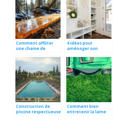
Comment affûter
4 idées pour
une chaine de
aménager son
tronçonneuse ?
entrée
Construction de
Comment bien
piscine respectueuse
entretenir la lame
de l’environnement :
de sa tondeuse à
comment concilier
gazon ?
plaisir et durabilité ?