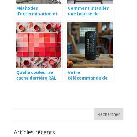
Méthodes
Comment installer
d’extermination et
une housse de
pièges contre les
canapé en moins de
souris
5 minutes
Quelle couleur se
Votre
cache derrière RAL
télécommande de
2900 ?
portail Cardin ne
fonctionne plus ?
Voici l’astuce miracle
pour la
reprogrammer
Articles récents