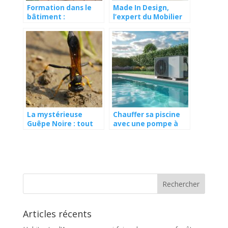
Formation dans le
Made In Design,
bâtiment :
l’expert du Mobilier
découvrez les CAP à
Made In England
distance
La mystérieuse
Chauffer sa piscine
Guêpe Noire : tout
avec une pompe à
savoir sur cet insecte
chaleur
intrigant
Articles récents