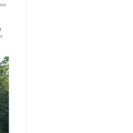
leur
3
re