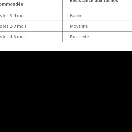
Résistance aux taches
commandée
s les 3-4 mois
Bonne
s les 2-3 mois
Moyenne
s les 4-6 mois
Excellente