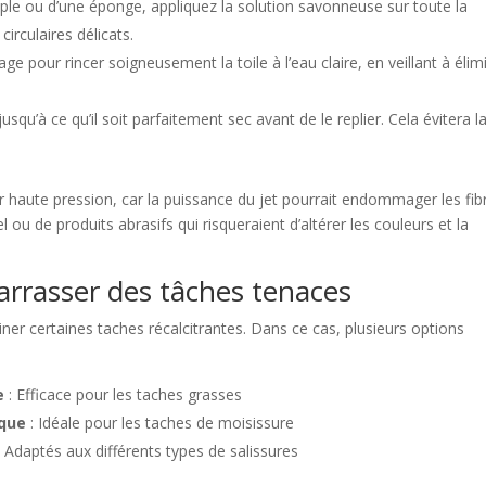
uple ou d’une éponge, appliquez la solution savonneuse sur toute la
rculaires délicats.
age pour rincer soigneusement la toile à l’eau claire, en veillant à élim
usqu’à ce qu’il soit parfaitement sec avant de le replier. Cela évitera l
ur haute pression, car la puissance du jet pourrait endommager les fib
l ou de produits abrasifs qui risqueraient d’altérer les couleurs et la
arrasser des tâches tenaces
iner certaines taches récalcitrantes. Dans ce cas, plusieurs options
e
: Efficace pour les taches grasses
aque
: Idéale pour les taches de moisissure
 Adaptés aux différents types de salissures