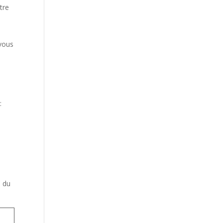
tre
 vous
:
e
s du