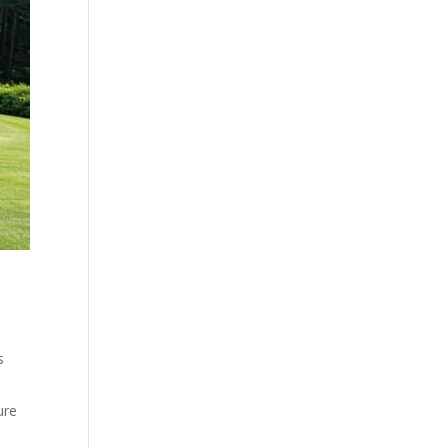
n
s
ure