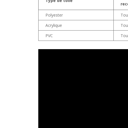
Type de toile
re
Polyester
Tou
Acrylique
Tou
PVC
Tou